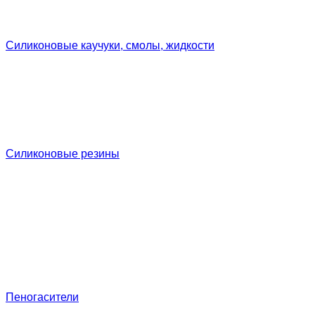
Силиконовые каучуки, смолы, жидкости
Силиконовые резины
Пеногасители