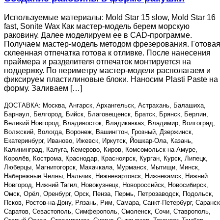
Используемые материалы: Mold Star 15 slow, Mold Star 16
fast, Sonite Wax Как мастер-модель берем морскую
раковину. Далее моделируем ее в CAD-программе.
Получаем мастер-модель методом фрезерования. Готовая
склеенная отпечатка готова к отливке. После нанесения
праймера и разделителя отпечаток монтируется на
поддержку. По периметру мастер-модели располагаем и
фиксируем пластилиновые блоки. Наносим Plasti Paste на
форму. Заливаем […]
ДОСТАВКА: Москва, Ангарск, Архангельск, Астрахань, Балашиха,
Барнаул, Белгород, Бийск, Благовещенск, Братск, Брянск, Берлин,
Великий Новгород, Владивосток, Владикавказ, Владимир, Волгоград,
Волжский, Вологда, Воронеж, Вашингтон, Грозный, Дзержинск,
Екатеринбург, Иваново, Ижевск, Иркутск, Йошкар-Ола, Казань,
Калининград, Калуга, Кемерово, Киров, Комсомольск-на-Амуре,
Королёв, Кострома, Краснодар, Красноярск, Курган, Курск, Липецк,
Люберцы, Магнитогорск, Махачкала, Мурманск, Мытищи, Минск,
Набережные Челны, Нальчик, Нижневартовск, Нижнекамск, Нижний
Новгород, Нижний Тагил, Новокузнецк, Новороссийск, Новосибирск,
Омск, Орёл, Оренбург, Орск, Пенза, Пермь, Петрозаводск, Подольск,
Псков, Ростов-на-Дону, Рязань, Рим, Самара, Санкт-Петербург, Саранск
Саратов, Севастополь, Симферополь, Смоленск, Сочи, Ставрополь,