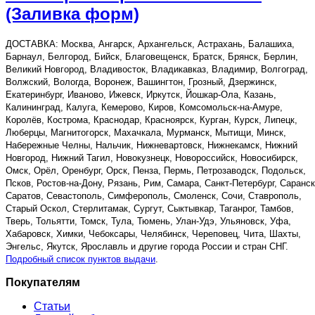
(Заливка форм)
ДОСТАВКА: Москва, Ангарск, Архангельск, Астрахань, Балашиха,
Барнаул, Белгород, Бийск, Благовещенск, Братск, Брянск, Берлин,
Великий Новгород, Владивосток, Владикавказ, Владимир, Волгоград,
Волжский, Вологда, Воронеж, Вашингтон, Грозный, Дзержинск,
Екатеринбург, Иваново, Ижевск, Иркутск, Йошкар-Ола, Казань,
Калининград, Калуга, Кемерово, Киров, Комсомольск-на-Амуре,
Королёв, Кострома, Краснодар, Красноярск, Курган, Курск, Липецк,
Люберцы, Магнитогорск, Махачкала, Мурманск, Мытищи, Минск,
Набережные Челны, Нальчик, Нижневартовск, Нижнекамск, Нижний
Новгород, Нижний Тагил, Новокузнецк, Новороссийск, Новосибирск,
Омск, Орёл, Оренбург, Орск, Пенза, Пермь, Петрозаводск, Подольск,
Псков, Ростов-на-Дону, Рязань, Рим, Самара, Санкт-Петербург, Саранск
Саратов, Севастополь, Симферополь, Смоленск, Сочи, Ставрополь,
Старый Оскол, Стерлитамак, Сургут, Сыктывкар, Таганрог, Тамбов,
Тверь, Тольятти, Томск, Тула, Тюмень, Улан-Удэ, Ульяновск, Уфа,
Хабаровск, Химки, Чебоксары, Челябинск, Череповец, Чита, Шахты,
Энгельс, Якутск, Ярославль и другие города России и стран СНГ.
Подробный список пунктов выдачи
.
Покупателям
Статьи