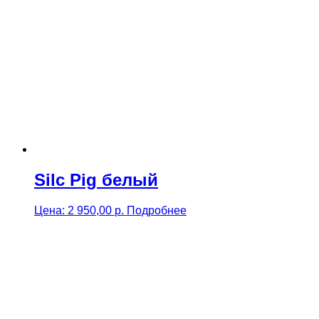
through
6
435,00 р.
Silc Pig белый
Цена:
2 950,00
р.
Подробнее