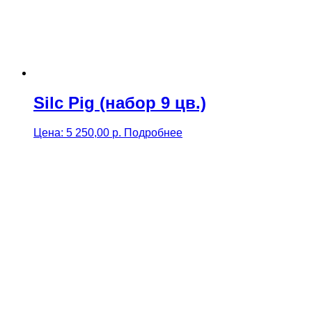
Silc Pig (набор 9 цв.)
Цена:
5 250,00
р.
Подробнее