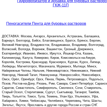
Гидрофобизатор и добавка для буровых растворо
ГКЖ-11П
Пеногасители Пента для буровых растворов
ДОСТАВКА: Москва, Ангарск, Архангельск, Астрахань, Балашиха,
Барнаул, Белгород, Бийск, Благовещенск, Братск, Брянск, Берлин,
Великий Новгород, Владивосток, Владикавказ, Владимир, Волгоград,
Волжский, Вологда, Воронеж, Вашингтон, Грозный, Дзержинск,
Екатеринбург, Иваново, Ижевск, Иркутск, Йошкар-Ола, Казань,
Калининград, Калуга, Кемерово, Киров, Комсомольск-на-Амуре,
Королёв, Кострома, Краснодар, Красноярск, Курган, Курск, Липецк,
Люберцы, Магнитогорск, Махачкала, Мурманск, Мытищи, Минск,
Набережные Челны, Нальчик, Нижневартовск, Нижнекамск, Нижний
Новгород, Нижний Тагил, Новокузнецк, Новороссийск, Новосибирск,
Омск, Орёл, Оренбург, Орск, Пенза, Пермь, Петрозаводск, Подольск,
Псков, Ростов-на-Дону, Рязань, Рим, Самара, Санкт-Петербург, Саранск
Саратов, Севастополь, Симферополь, Смоленск, Сочи, Ставрополь,
Старый Оскол, Стерлитамак, Сургут, Сыктывкар, Таганрог, Тамбов,
Тверь, Тольятти, Томск, Тула, Тюмень, Улан-Удэ, Ульяновск, Уфа,
Хабаровск, Химки, Чебоксары, Челябинск, Череповец, Чита, Шахты,
Энгельс, Якутск, Ярославль и другие города России и стран СНГ.