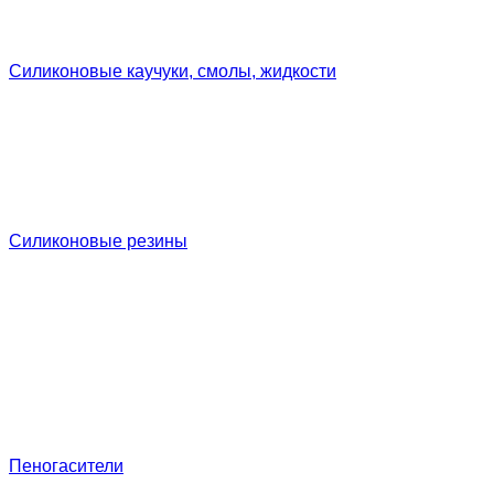
Силиконовые каучуки, смолы, жидкости
Силиконовые резины
Пеногасители