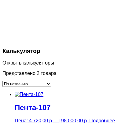
Калькулятор
Открыть калькуляторы
Представлено 2 товара
Пента-107
Price
Цена:
4 720,00
р.
–
198 000,00
р.
Подробнее
range:
4
720,00 р.