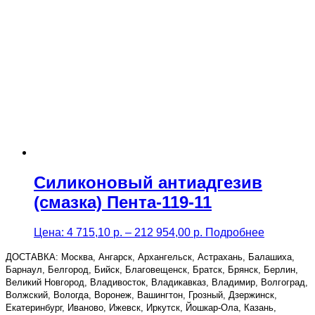
through
198
000,00 р.
Силиконовый антиадгезив
(смазка) Пента-119-11
Price
Цена:
4 715,10
р.
–
212 954,00
р.
Подробнее
range:
4
ДОСТАВКА: Москва, Ангарск, Архангельск, Астрахань, Балашиха,
715,10 р.
Барнаул, Белгород, Бийск, Благовещенск, Братск, Брянск, Берлин,
through
Великий Новгород, Владивосток, Владикавказ, Владимир, Волгоград,
212
Волжский, Вологда, Воронеж, Вашингтон, Грозный, Дзержинск,
954,00 р.
Екатеринбург, Иваново, Ижевск, Иркутск, Йошкар-Ола, Казань,