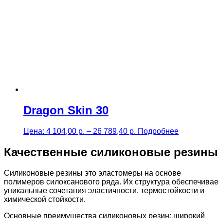
26
499,00 р.
Dragon Skin 30
Price
Цена:
4 104,00
р.
–
26 789,40
р.
Подробнее
range:
4
Качественные силиконовые резины
104,00 р.
through
Силиконовые резины это эластомеры на основе
26
полимеров силоксанового ряда. Их структура обеспечивае
789,40 р.
уникальные сочетания эластичности, термостойкости и
химической стойкости.
Основные преимущества силиконовых резин: широкий