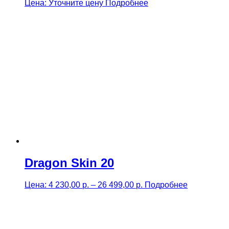
Цена: Уточните цену
Подробнее
Dragon Skin 20
Price
Цена:
4 230,00
р.
–
26 499,00
р.
Подробнее
range:
4
230,00 р.
through