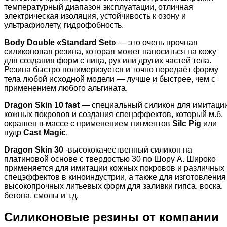
температурный диапазон эксплуатации, отличная
электрическая изоляция, устойчивость к озону и
ультрафиолету, гидрофобность.
Body Double «Standard Set»
— это очень прочная
силиконовая резина, которая может наноситься на кожу
для создания форм с лица, рук или других частей тела.
Резина быстро полимеризуется и точно передаёт форму
тела любой исходной модели — лучше и быстрее, чем с
применением любого альгината.
Dragon Skin 10 fast
— специальный силикон для имитаци
кожных покровов и создания спецэффектов, который м.б.
окрашен в массе с применением пигментов
Silc Pig
или
пудр
Cast Magic
.
Dragon Skin 30
-высококачественный силикон на
платиновой основе с твердостью 30 по Шору А. Широко
применяется для имитации кожных покровов и различных
спецэффектов в киноиндустрии, а также для изготовления
высокопрочных литьевых форм для заливки гипса, воска,
бетона, смолы и т.д.
Силиконовые резины от компании