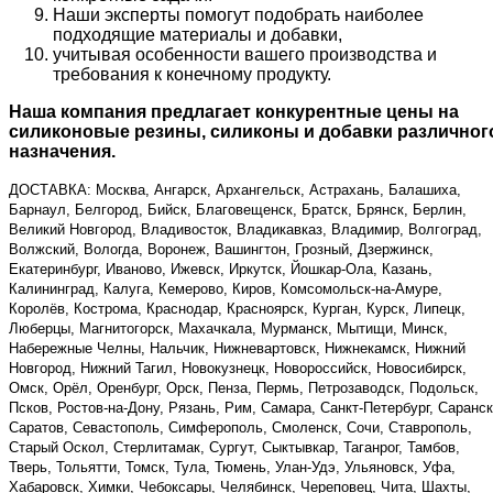
Наши эксперты помогут подобрать наиболее
подходящие материалы и добавки,
учитывая особенности вашего производства и
требования к конечному продукту.
Наша компания предлагает конкурентные цены на
силиконовые резины, силиконы и добавки различног
назначения.
ДОСТАВКА: Москва, Ангарск, Архангельск, Астрахань, Балашиха,
Барнаул, Белгород, Бийск, Благовещенск, Братск, Брянск, Берлин,
Великий Новгород, Владивосток, Владикавказ, Владимир, Волгоград,
Волжский, Вологда, Воронеж, Вашингтон, Грозный, Дзержинск,
Екатеринбург, Иваново, Ижевск, Иркутск, Йошкар-Ола, Казань,
Калининград, Калуга, Кемерово, Киров, Комсомольск-на-Амуре,
Королёв, Кострома, Краснодар, Красноярск, Курган, Курск, Липецк,
Люберцы, Магнитогорск, Махачкала, Мурманск, Мытищи, Минск,
Набережные Челны, Нальчик, Нижневартовск, Нижнекамск, Нижний
Новгород, Нижний Тагил, Новокузнецк, Новороссийск, Новосибирск,
Омск, Орёл, Оренбург, Орск, Пенза, Пермь, Петрозаводск, Подольск,
Псков, Ростов-на-Дону, Рязань, Рим, Самара, Санкт-Петербург, Саранск
Саратов, Севастополь, Симферополь, Смоленск, Сочи, Ставрополь,
Старый Оскол, Стерлитамак, Сургут, Сыктывкар, Таганрог, Тамбов,
Тверь, Тольятти, Томск, Тула, Тюмень, Улан-Удэ, Ульяновск, Уфа,
Хабаровск, Химки, Чебоксары, Челябинск, Череповец, Чита, Шахты,