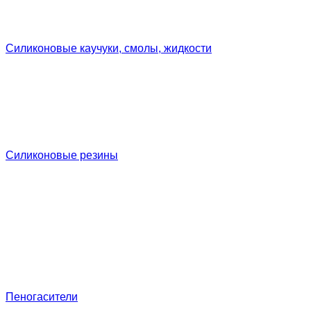
Силиконовые каучуки, смолы, жидкости
Силиконовые резины
Пеногасители