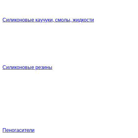
Силиконовые каучуки, смолы, жидкости
Силиконовые резины
Пеногасители