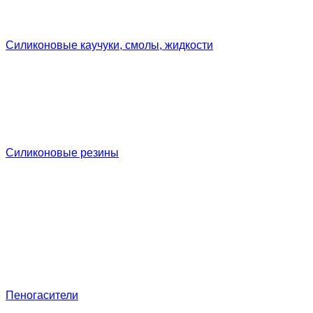
Силиконовые каучуки, смолы, жидкости
Силиконовые резины
Пеногасители