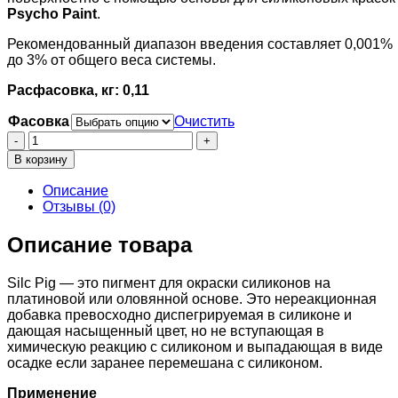
Psycho Paint
.
Рекомендованный диапазон введения составляет 0,001%
до 3% от общего веса системы.
Расфасовка, кг: 0,11
Фасовка
Очистить
Количество
товара
В корзину
Silc
Pig
Описание
коричневый
Отзывы (0)
Описание товара
Silc Pig — это пигмент для окраски силиконов на
платиновой или оловянной основе. Это нереакционная
добавка превосходно диспегрируемая в силиконе и
дающая насыщенный цвет, но не вступающая в
химическую реакцию с силиконом и выпадающая в виде
осадке если заранее перемешана с силиконом.
Применение