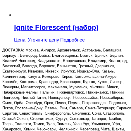
Ignite Florescent (набор)
Цена: Уточните цену
Подробнее
ДОСТАВКА: Москва, Ангарск, Архангельск, Астрахань, Балашиха,
Барнаул, Белгород, Бийск, Благовещенск, Братск, Брянск, Берлин,
Великий Новгород, Владивосток, Владикавказ, Владимир, Волгоград,
Волжский, Вологда, Воронеж, Вашингтон, Грозный, Дзержинск,
Екатеринбург, Иваново, Ижевск, Иркутск, Йошкар-Ола, Казань,
Калининград, Калуга, Кемерово, Киров, Комсомольск-на-Амуре,
Королёв, Кострома, Краснодар, Красноярск, Курган, Курск, Липецк,
Люберцы, Магнитогорск, Махачкала, Мурманск, Мытищи, Минск,
Набережные Челны, Нальчик, Нижневартовск, Нижнекамск, Нижний
Новгород, Нижний Тагил, Новокузнецк, Новороссийск, Новосибирск,
Омск, Орёл, Оренбург, Орск, Пенза, Пермь, Петрозаводск, Подольск,
Псков, Ростов-на-Дону, Рязань, Рим, Самара, Санкт-Петербург, Саранск
Саратов, Севастополь, Симферополь, Смоленск, Сочи, Ставрополь,
Старый Оскол, Стерлитамак, Сургут, Сыктывкар, Таганрог, Тамбов,
Тверь, Тольятти, Томск, Тула, Тюмень, Улан-Удэ, Ульяновск, Уфа,
Хабаровск, Химки, Чебоксары, Челябинск, Череповец, Чита, Шахты,