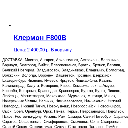
Клермон F800B
Цена:
2 400,00
р.
В корзину
ДОСТАВКА: Москва, Ангарск, Архангельск, Астрахань, Балашиха,
Барнаул, Белгород, Бийск, Благовещенск, Братск, Брянск, Берлин,
Великий Новгород, Владивосток, Владикавказ, Владимир, Волгоград,
Волжский, Вологда, Воронеж, Вашингтон, Грозный, Дзержинск,
Екатеринбург, Иваново, Ижевск, Иркутск, Йошкар-Ола, Казань,
Калининград, Калуга, Кемерово, Киров, Комсомольск-на-Амуре,
Королёв, Кострома, Краснодар, Красноярск, Курган, Курск, Липецк,
Люберцы, Магнитогорск, Махачкала, Мурманск, Мытищи, Минск,
Набережные Челны, Нальчик, Нижневартовск, Нижнекамск, Нижний
Новгород, Нижний Тагил, Новокузнецк, Новороссийск, Новосибирск,
Омск, Орёл, Оренбург, Орск, Пенза, Пермь, Петрозаводск, Подольск,
Псков, Ростов-на-Дону, Рязань, Рим, Самара, Санкт-Петербург, Саранск
Саратов, Севастополь, Симферополь, Смоленск, Сочи, Ставрополь,
Старый Оскол, Стерлитамак, Сургут, Сыктывкар, Таганрог, Тамбов,