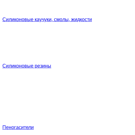
Силиконовые каучуки, смолы, жидкости
Силиконовые резины
Пеногасители