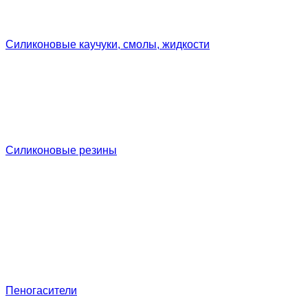
Силиконовые каучуки, смолы, жидкости
Силиконовые резины
Пеногасители