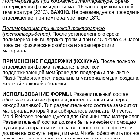
Полимеризация при комнатной температуре
.
Время
отверждения формы до съёма - 16 часов при комнатной
температуре (23°C).
ВАЖНО.
Не рекомендуется проводит
отверждение при температуре ниже 18°C.
Полимеризация при высокой температуре
(постотверждение)
. После установленного срока
полимеризации выдержка формы при 65°C около 4-8 часо
повысит физические свойства и характеристики
материала.
ПРИМЕНЕНИЕ ПОДДЕРЖКИ (КОЖУХА).
После полного
отверждения форма нуждается в жесткой
поддерживающей мембране для поддержки при литье.
Plasti-Paste является идеальным материалом для создани
жесткой корковой оболочки.
ИСПОЛЬЗОВАНИЕ ФОРМЫ.
Разделительный состав
облегчает изъятие формы и должен наноситься перед
каждой заливкой. Тип разделительного состава зависит от
материала, который вы собираетесь заливать. Universal
Mold Release рекомендуется для большинства материалов
Разделительный состав должен быть нанесён с помощью
пульверизатора или кисти на всю поверхность формы и
должен высохнуть перед литьём. Чтобы обеспечить полно
покрытие, легко нанесите разделительный состав с