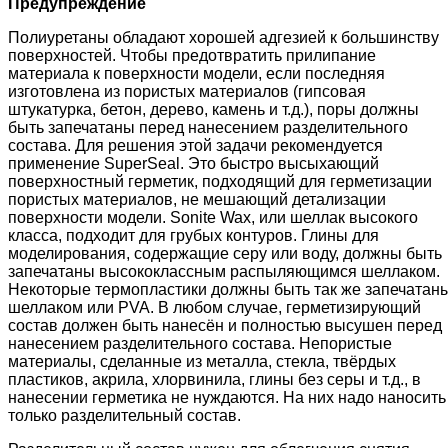
Предупреждение
Полиуретаны обладают хорошей адгезией к большинству
поверхностей. Чтобы предотвратить прилипание
материала к поверхности модели, если последняя
изготовлена из пористых материалов (гипсовая
штукатурка, бетон, дерево, камень и т.д.), поры должны
быть запечатаны перед нанесением разделительного
состава. Для решения этой задачи рекомендуется
применение SuperSeal. Это быстро высыхающий
поверхностный герметик, подходящий для герметизации
пористых материалов, не мешающий детализации
поверхности модели. Sonite Wax, или шеллак высокого
класса, подходит для грубых контуров. Глины для
моделирования, содержащие серу или воду, должны быть
запечатаны высококлассным распыляющимся шеллаком.
Некоторые термопластики должны быть так же запечатан
шеллаком или PVA. В любом случае, герметизирующий
состав должен быть нанесён и полностью высушен перед
нанесением разделительного состава. Непористые
материалы, сделанные из металла, стекла, твёрдых
пластиков, акрила, хлорвинила, глины без серы и т.д., в
нанесении герметика не нуждаются. На них надо наносить
только разделительный состав.