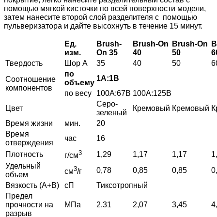
помощью мягкой кисточки по всей поверхности модели,
затем нанесите второй слой разделителя с помощью
пульверизатора и дайте высохнуть в течение 15 минут.
Ед.
Brush
-
Brush
-
On
Brush
-
On
B
изм.
On
35
40
50
6
Твердость
Шор А
35
40
50
6
по
1А:1В
Соотношение
объему
компонентов
по весу
100А:67В
100А:125В
Серо-
Цвет
Кремовый
Кремовый
К
зеленый
Время жизни
мин.
20
Время
час
16
отверждения
3
Плотность
1,29
1,17
1,17
1
г/см
Удельный
3
0,78
0,85
0,85
0
см
/г
объем
Вязкость (А+В)
сП
Тиксотропный
Предел
прочности на
МПа
2,31
2,07
3,45
4
разрыв