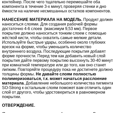
контейнер. После чего тщательно перемешайте оба
компонента в течение 3-х минут, проверяя стенки и дно
ёмкости на наличие несмешанных остатков компонентов.
НАНЕСЕНИЕ МАТЕРИАЛА НА МОДЕЛЬ.
Продукт долже
наноситься слоями. Для создания рабочей формы
достаточно 4-6 слоев (максимум 9,53 мм). Первое
покрытие должно наноситься тонким слоем с помощью
жёсткой кисти, чтобы охватить самые мелкие детали.
Используйте быстрые удары, особенно около глубоких
врезок на форме, чтобы уменьшить количество
внутреннего воздуха. Последующие покрытия добавят
форме прочности. Перед тем как добавить новый слой
покрытия дайте первому покрытию высохнуть 30-40 минут
при комнатной температуре или до того, как оно станет
липким. Повторяйте процедуру пока не достигнете должно
толщины формы.
Не давайте слоям полностью
полимеризоваться, т.к. может начаться расслоение
материала.
Добавление небольшого количества пигмент
SO-Strong к остальным слоям поможет вам отличить один
слой от другого, чтобы удостовериться в равномерном
покрытии.
ОТВЕРЖДЕНИЕ.