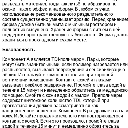
разъедать материал, тогда как литьё не абразивов не
окажет такого эффекта на форму. В любом случае,
использование рекомендованного разделительного
состава существенно уменьшает эрозию. Перед хранение
форма должна быть вымыта с мыльным раствором и
полностью высушена. Хранение формы с литьём в ней
поддержит пространственную стабильность. Форма должн
храниться в прохладном и сухом месте.
Безопасность
Компонент А является TDI-полимером. Пары, которые
могут быть значительными, если полимер нагревается или
распыляется, вызывают повреждение и сенсибилизацию
лёгких. Используйте компонент только при хорошей
вентиляции помещения. Контакт с кожей и глазами
вызывает тяжёлое раздражение. Промойте глаза водой в
течение 15 минут и немедленно обратитесь за медицинско
помощью. Смойте с кожи водой с мылом. Преполимеры
содержат ничтожное количество TDI, который при
проглатывании должен рассматриваться как
канцерогенное вещество. Компонент В раздражает глаза 
кожу. Избегайте продолжительного или повторяющегося
контакта с кожей. Если это произошло, промойте глаза
водой в течение 15 минут и немедленно обратитесь за