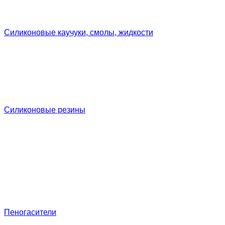
Силиконовые каучуки, смолы, жидкости
Силиконовые резины
Пеногасители