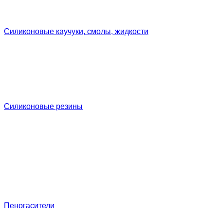
Силиконовые каучуки, смолы, жидкости
Силиконовые резины
Пеногасители