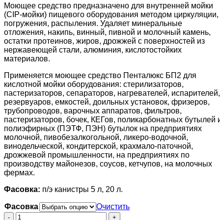
Моющее средство предназначено для внутренней мойки
(CIP-мойки) пищевого оборудования методом циркуляции,
погружения, распыления. Удаляет минеральные
отложения, накипь, винный, пивной и молочный камень,
остатки протеинов, жиров, дрожжей с поверхностей из
нержавеющей стали, алюминия, кислотостойких
материалов.
Применяется моющее средство Пенталюкс БП2 для
кислотной мойки оборудования: стерилизаторов,
пастеризаторов, сепараторов, нагревателей, испарителей,
резервуаров, емкостей, доильных установок, фризеров,
трубопроводов, варочных аппаратов, фильтров,
пастеризаторов, бочек, КЕГов, поликарбонатных бутылей 
полиэфирных (ПЭТФ, ПЭН) бутылок на предприятиях
молочной, пивобезалкогольной, ликеро-водочной,
винодельческой, кондитерской, крахмало-паточной,
дрожжевой промышленности, на предприятиях по
производству майонезов, соусов, кетчупов, на молочных
фермах.
Фасовка:
п/э канистры 5 л, 20 л.
Фасовка
Очистить
Количество