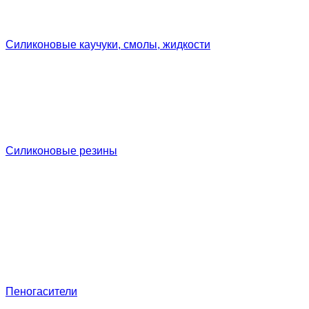
Силиконовые каучуки, смолы, жидкости
Силиконовые резины
Пеногасители