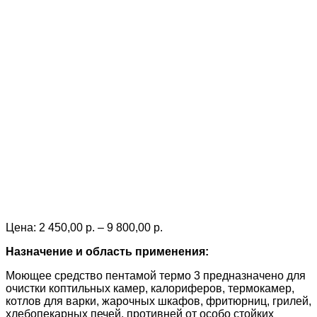
Price
Цена:
2 450,00
р.
–
9 800,00
р.
range:
Назначение и область применения:
2
450,00 р.
Моющее средство пентамой термо 3 предназначено для
through
очистки коптильных камер, калориферов, термокамер,
9
котлов для варки, жарочных шкафов, фритюрниц, грилей,
800,00 р.
хлебопекарных печей, противней от особо стойких