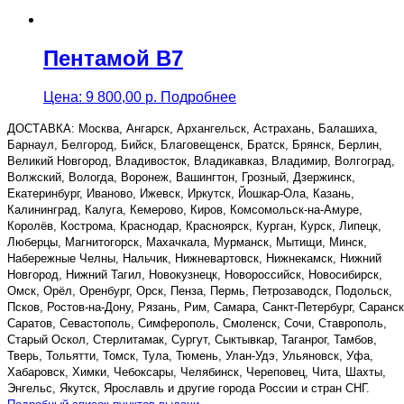
Пентамой В7
Цена:
9 800,00
р.
Подробнее
ДОСТАВКА: Москва, Ангарск, Архангельск, Астрахань, Балашиха,
Барнаул, Белгород, Бийск, Благовещенск, Братск, Брянск, Берлин,
Великий Новгород, Владивосток, Владикавказ, Владимир, Волгоград,
Волжский, Вологда, Воронеж, Вашингтон, Грозный, Дзержинск,
Екатеринбург, Иваново, Ижевск, Иркутск, Йошкар-Ола, Казань,
Калининград, Калуга, Кемерово, Киров, Комсомольск-на-Амуре,
Королёв, Кострома, Краснодар, Красноярск, Курган, Курск, Липецк,
Люберцы, Магнитогорск, Махачкала, Мурманск, Мытищи, Минск,
Набережные Челны, Нальчик, Нижневартовск, Нижнекамск, Нижний
Новгород, Нижний Тагил, Новокузнецк, Новороссийск, Новосибирск,
Омск, Орёл, Оренбург, Орск, Пенза, Пермь, Петрозаводск, Подольск,
Псков, Ростов-на-Дону, Рязань, Рим, Самара, Санкт-Петербург, Саранск
Саратов, Севастополь, Симферополь, Смоленск, Сочи, Ставрополь,
Старый Оскол, Стерлитамак, Сургут, Сыктывкар, Таганрог, Тамбов,
Тверь, Тольятти, Томск, Тула, Тюмень, Улан-Удэ, Ульяновск, Уфа,
Хабаровск, Химки, Чебоксары, Челябинск, Череповец, Чита, Шахты,
Энгельс, Якутск, Ярославль и другие города России и стран СНГ.