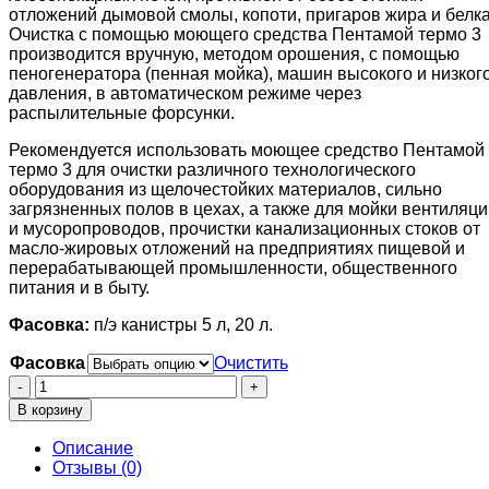
отложений дымовой смолы, копоти, пригаров жира и белка
Очистка с помощью моющего средства Пентамой термо 3
производится вручную, методом орошения, с помощью
пеногенератора (пенная мойка), машин высокого и низког
давления, в автоматическом режиме через
распылительные форсунки.
Рекомендуется использовать моющее средство Пентамой
термо 3 для очистки различного технологического
оборудования из щелочестойких материалов, сильно
загрязненных полов в цехах, а также для мойки вентиляци
и мусоропроводов, прочистки канализационных стоков от
масло-жировых отложений на предприятиях пищевой и
перерабатывающей промышленности, общественного
питания и в быту.
Фасовка:
п/э канистры 5 л, 20 л.
Фасовка
Очистить
Количество
товара
В корзину
Пентамой-
термо
Описание
3
Отзывы (0)