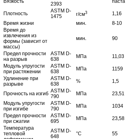
Вязкость
паста
2393
ASTM D-
3
Плотность
1,16
г/см
1475
Время жизни
мин.
8-10
Время до
извлечения из
мин.
90
формы (зависит от
массы)
Предел прочности
ASTM D-
МПа
11,03
на разрыв
638
Модуль упругости
ASTM D-
МПа
1159
при растяжении
638
Удлинение при
ASTM D-
%
1,5
разрыве
638
ASTM D-
Прочность на изгиб
МПа
23,51
790
Модуль упругости
ASTM D-
МПа
1034
при изгибе
790
Предел прочности
ASTM D-
МПа
23,58
при сжатии
695
Температура
ASTM D-
тепловой
°С
55
648