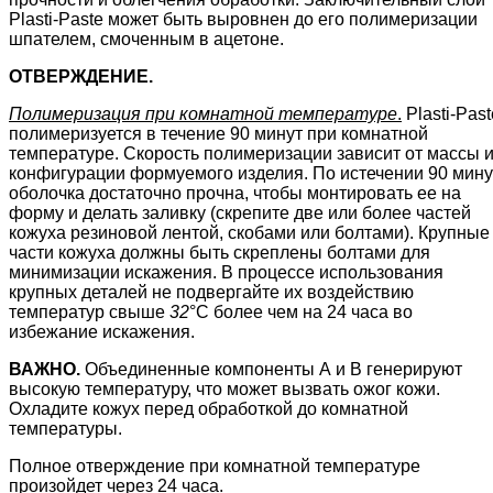
Plasti-Paste может быть выровнен до его полимеризации
шпателем, смоченным в ацетоне.
ОТВЕРЖДЕНИЕ.
Полимеризация при комнатной температуре
.
Plasti-Past
полимеризуется в течение 90 минут при комнатной
температуре. Скорость полимеризации зависит от массы 
конфигурации формуемого изделия. По истечении 90 мину
оболочка достаточно прочна, чтобы монтировать ее на
форму и делать заливку (скрепите две или более частей
кожуха резиновой лентой, скобами или болтами). Крупные
части кожуха должны быть скреплены болтами для
минимизации искажения. В процессе использования
крупных деталей не подвергайте их воздействию
температур свыше
32
°С более чем на 24 часа во
избежание искажения.
ВАЖНО.
Объединенные компоненты А и В генерируют
высокую температуру, что может вызвать ожог кожи.
Охладите кожух перед обработкой до комнатной
температуры.
Полное отверждение при комнатной температуре
произойдет через 24 часа.