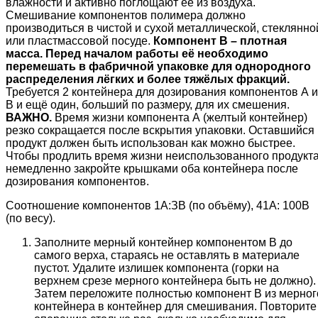
влажности и активно поглощают её из воздуха.
Смешивание компонентов полимера должно
производиться в чистой и сухой металлической, стеклянно
или пластмассовой посуде.
Компонент В – плотная
масса. Перед началом работы её необходимо
перемешать в фабричной упаковке для однородного
распределения лёгких и более тяжёлых фракций.
Требуется 2 контейнера для дозирования компонентов А и
В и ещё один, больший по размеру, для их смешения.
ВАЖНО.
Время жизни компонента А (желтый контейнер)
резко сокращается после вскрытия упаковки. Оставшийся
продукт должен быть использован как можно быстрее.
Чтобы продлить время жизни неиспользованного продукта
немедленно закройте крышками оба контейнера после
дозирования компонентов.
Соотношение компонентов 1А:ЗВ (по объёму), 41А: 100В
(по весу).
Заполните мерный контейнер компонентом В до
самого верха, стараясь не оставлять в материале
пустот. Удалите излишек компонента (горки на
верхнем срезе мерного контейнера быть не должно).
Затем переложите полностью компонент В из мерног
контейнера в контейнер для смешивания. Повторите