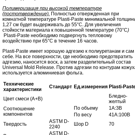
Полимеризация при высокой температуре
(постотверждение).
Полностью отвержденная при
комнатной температуре Plasti-Paste минимальной толщин
1,27 см будет выдерживать до 55°С. Для увеличения
стойкости материала к повышенной температуре (70°С
)
Plasti-Paste необходимо подвергнуть тепловому
воздействию при 65°С в течение 16 часов.
Plasti-Paste имеет хорошую адгезию к полиуретанам и сам
себе. На все поверхности, где необходимо предотвратить
адгезию, наносится воск, а затем разделительный состав
Universal Mold Release. Против адгезии по контурам кожух
используется алюминиевая фольга.
Технические
Стандарт
Ед.измерения
Plasti
-
Past
характеристики
Бледно-
Цвет смеси (А+В)
желтый
По объему
1А:3В
Соотношение
компонентов
По весу
41А:100В
ASTM D-
Твердость
Шор D
70
2240
ASTM D-