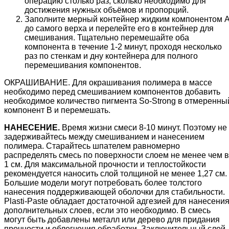
операцию столько раз, сколько необходимо для
достижения нужных объёмов и пропорций.
Заполните мерный контейнер жидким компонентом 
до самого верха и перелейте его в контейнер для
смешивания. Тщательно перемешайте оба
компонента в течение 1-2 минут, проходя несколько
раз по стенкам и дну контейнера для полного
перемешивания компонентов.
ОКРАШИВАНИЕ. Для окрашивания полимера в массе
необходимо перед смешиванием компонентов добавить
необходимое количество пигмента So-Strong в отмеренны
компонент В и перемешать.
НАНЕСЕНИЕ.
Время жизни смеси 8-10 минут. Поэтому не
задерживайтесь между смешиванием и нанесением
полимера. Старайтесь шпателем равномерно
распределять смесь по поверхности слоем не менее чем в
1 см. Для максимальной прочности и теплостойкости
рекомендуется наносить слой толщиной не менее 1,27 см.
Большие модели могут потребовать более толстого
нанесения поддерживающей оболочки для стабильности.
Plasti-Paste обладает достаточной адгезией для нанесени
дополнительных слоев, если это необходимо. В смесь
могут быть добавлены металл или дерево для придания
прочности и облегчения обработки. Заключительный слой