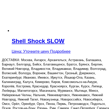
Shell Shock SLOW
Цена: Уточните цену
Подробнее
ДОСТАВКА: Москва, Ангарск, Архангельск, Астрахань, Балашиха,
Барнаул, Белгород, Бийск, Благовещенск, Братск, Брянск, Берлин,
Великий Новгород, Владивосток, Владикавказ, Владимир, Волгоград,
Волжский, Вологда, Воронеж, Вашингтон, Грозный, Дзержинск,
Екатеринбург, Иваново, Ижевск, Иркутск, Йошкар-Ола, Казань,
Калининград, Калуга, Кемерово, Киров, Комсомольск-на-Амуре,
Королёв, Кострома, Краснодар, Красноярск, Курган, Курск, Липецк,
Люберцы, Магнитогорск, Махачкала, Мурманск, Мытищи, Минск,
Набережные Челны, Нальчик, Нижневартовск, Нижнекамск, Нижний
Новгород, Нижний Тагил, Новокузнецк, Новороссийск, Новосибирск,
Омск, Орёл, Оренбург, Орск, Пенза, Пермь, Петрозаводск, Подольск,
Псков, Ростов-на-Дону, Рязань, Рим, Самара, Санкт-Петербург, Саранск