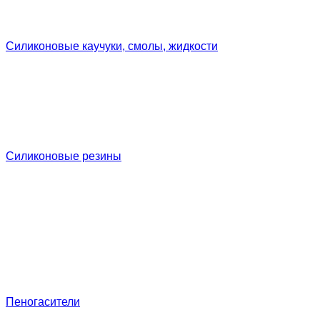
Силиконовые каучуки, смолы, жидкости
Силиконовые резины
Пеногасители