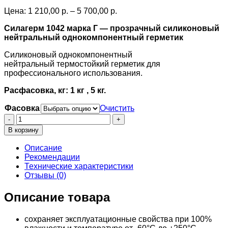
Price
Цена:
1 210,00
р.
–
5 700,00
р.
range:
Силагерм 1042 марка Г — прозрачный силиконовый
1
нейтральный однокомпонентный герметик
210,00 р.
through
Силиконовый однокомпонентный
5
нейтральный термостойкий герметик для
700,00 р.
профессионального использования.
Расфасовка, кг: 1 кг , 5 кг.
Фасовка
Очистить
Количество
товара
В корзину
Силагерм
1042
Описание
марка
Рекомендации
Г
Технические характеристики
Отзывы (0)
Описание товара
сохраняет эксплуатационные свойства при 100%