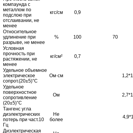
компаунда с
металлом по
кгс/см
0,9
подслою при
отслаивании, не
менее
Относительное
удлинение при
%
100
70
разрыве, не менее
Условная
прочность при
кг/см²
0,7
растяжении, не
менее
Удельное объемное
электрическое
Ом·см
1,2*1
сопрот.(20±5)°С
Удельное
поверхностное
Ом
2,7*1
сопротивление
(20±5)°С
Тангенс угла
диэлектрических
Не
4,9*1
потерь при част.10
более
Гц
Диэлектрическая