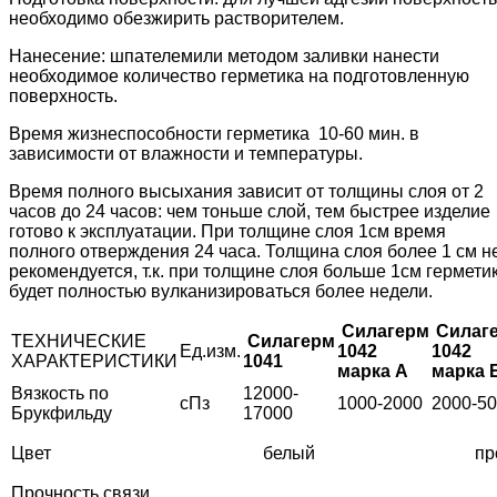
необходимо обезжирить растворителем.
Нанесение: шпателемили методом заливки нанести
необходимое количество герметика на подготовленную
поверхность.
Время жизнеспособности герметика 10-60 мин. в
зависимости от влажности и температуры.
Время полного высыхания зависит от толщины слоя от 2
часов до 24 часов: чем тоньше слой, тем быстрее изделие
готово к эксплуатации. При толщине слоя 1см время
полного отверждения 24 часа. Толщина слоя более 1 см н
рекомендуется, т.к. при толщине слоя больше 1см гермети
будет полностью вулканизироваться более недели.
Силагерм
Силаг
ТЕХНИЧЕСКИЕ
Силагерм
Ед.изм.
1042
1042
ХАРАКТЕРИСТИКИ
1041
марка А
марка 
Вязкость по
12000-
сПз
1000-2000
2000-5
Брукфильду
17000
Цвет
белый
пр
Прочность связи