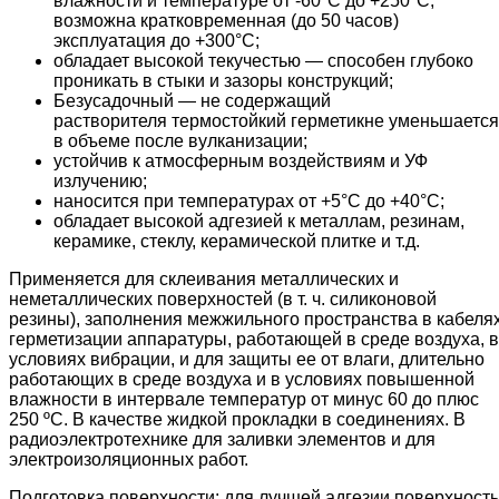
влажности и температуре от -60°C до +250°C,
возможна кратковременная (до 50 часов)
эксплуатация до +300°C;
обладает высокой текучестью — способен глубоко
проникать в стыки и зазоры конструкций;
Безусадочный — не содержащий
растворителя термостойкий герметикне уменьшается
в объеме после вулканизации;
устойчив к атмосферным воздействиям и УФ
излучению;
наносится при температурах от +5°C до +40°C;
обладает высокой адгезией к металлам, резинам,
керамике, стеклу, керамической плитке и т.д.
Применяется для склеивания металлических и
неметаллических поверхностей (в т. ч. силиконовой
резины), заполнения межжильного пространства в кабеля
герметизации аппаратуры, работающей в среде воздуха, в
условиях вибрации, и для защиты ее от влаги, длительно
работающих в среде воздуха и в условиях повышенной
влажности в интервале температур от минус 60 до плюс
250 ºС. В качестве жидкой прокладки в соединениях. В
радиоэлектротехнике для заливки элементов и для
электроизоляционных работ.
Подготовка поверхности: для лучшей адгезии поверхность