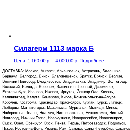
Силагерм 1113 марка Б
Price
Цена:
1 160,00
р.
–
4 000,00
р.
Подробнее
range:
1
ДОСТАВКА: Москва, Ангарск, Архангельск, Астрахань, Балашиха,
160,00 р.
Барнаул, Белгород, Бийск, Благовещенск, Братск, Брянск, Берлин,
through
Великий Новгород, Владивосток, Владикавказ, Владимир, Волгоград,
4
Волжский, Вологда, Воронеж, Вашингтон, Грозный, Дзержинск,
000,00 р.
Екатеринбург, Иваново, Ижевск, Иркутск, Йошкар-Ола, Казань,
Калининград, Калуга, Кемерово, Киров, Комсомольск-на-Амуре,
Королёв, Кострома, Краснодар, Красноярск, Курган, Курск, Липецк,
Люберцы, Магнитогорск, Махачкала, Мурманск, Мытищи, Минск,
Набережные Челны, Нальчик, Нижневартовск, Нижнекамск, Нижний
Новгород, Нижний Тагил, Новокузнецк, Новороссийск, Новосибирск,
Омск, Орёл, Оренбург, Орск, Пенза, Пермь, Петрозаводск, Подольск,
Псков, Ростов-на-Дону, Рязань, Рим, Самара, Санкт-Петербург, Саранск