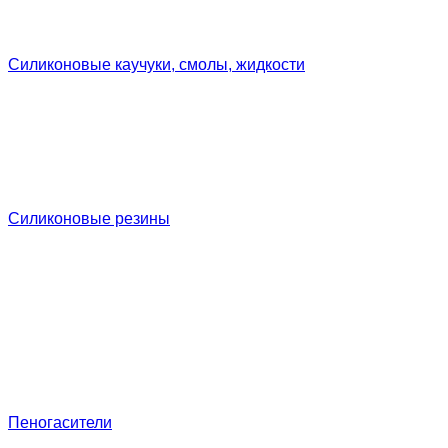
Силиконовые каучуки, смолы, жидкости
Силиконовые резины
Пеногасители