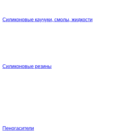
Силиконовые каучуки, смолы, жидкости
Силиконовые резины
Пеногасители