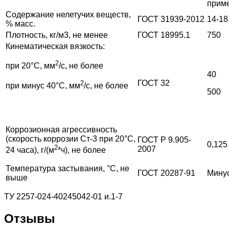
приме
Содержание нелетучих веществ,
ГОСТ 31939-2012
14-18
% масс.
Плотность, кг/м3, не менее
ГОСТ 18995.1
750
Кинематическая вязкость:
2
при 20°С, мм
/с, не более
40
ГОСТ 32
2
при минус 40°С, мм
/с, не более
500
Коррозионная агрессивность
(скорость коррозии Ст-3 при 20°С,
ГОСТ Р 9.905-
0,125
2
2007
24 часа), г/(м
*ч), не более
Температура застывания, °С, не
ГОСТ 20287-91
Мину
выше
ТУ 2257-024-40245042-01 и.1-7
Отзывы