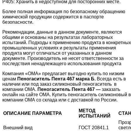
Р405: Хранить в недоступном для посторонних месте.
Более полная информация по безопасному обращению
химической продукции содержится в паспорте
безопасности.
Рекомендации, данные в данном документе, являются
общими и основаны на результатах лабораторных
испытаний. Подходы к применению продукта в конкретных
промышленных условиях и результаты применения
продукта могут отличаться от указанных в данном
документе. Производитель не несет ответственности за
последствия ненадлежащего использования продукта
Компания «ОМА» предлагает выгодно купить по низким
ценам
Пеногаситель Пента 467 марка Б.
Всегда есть в
наличии или под заказ силиконовый пеногаситель в
компании ОМА.
Пеногаситель Пента 467 —
заказать
онлайн на сайте ОМА. Купить пеногаситель силиконовый в
компании ОМА со склада или с доставкой по России.
МЕТОД
ОПИСАНИЕ ПАРАМЕТРА
СТА
ИСПЫТАНИЙ
Прозр
Внешний вид
ГОСТ 20841.1
светл