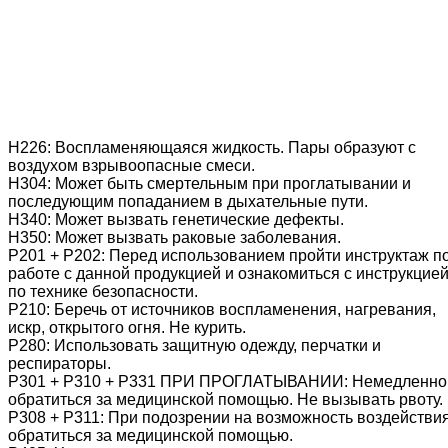
Н226: Воспламеняющаяся жидкость. Пары образуют с
воздухом взрывоопасные смеси.
Н304: Может быть смертельным при проглатывании и
последующим попаданием в дыхательные пути.
Н340: Может вызвать генетические дефекты.
Н350: Может вызвать раковые заболевания.
Р201 + Р202: Перед использованием пройти инструктаж п
работе с данной продукцией и ознакомиться с инструкцие
по технике безопасности.
Р210: Беречь от источников воспламенения, нагревания,
искр, открытого огня. Не курить.
Р280: Использовать защитную одежду, перчатки и
респираторы.
Р301 + Р310 + Р331 ПРИ ПРОГЛАТЫВАНИИ: Немедленно
обратиться за медицинской помощью. Не вызывать рвоту.
Р308 + Р311: При подозрении на возможность воздействи
обратиться за медицинской помощью.