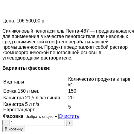
Цена:
106 500,00
р.
Силиконовый пеногаситель Пента-467 — предназначаетс
для применения в качестве пеногасителя для неводных
сред в химической и нефтеперерабатывающей
промышленности. Продукт представляет собой раствор
кремнеорганической пеногасящей основы в
углеводородном растворителе.
Варианты фасовки:
Количество продукта в таре,
Вид тары
кг
Бочка 150 л мет.
150
Канистра 21,5 л п/э синяя
20
Канистра 5 л п/э
5
Евростандарт
Фасовка
Очистить
Количество
товара
В корзину
Силиконовый