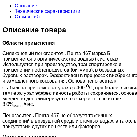
пеногаситель
Описание
Пента
Технические характеристики
467
Отзывы (0)
марка
Б
Описание товара
Области применения
Силиконовый пеногаситель Пента-467 марка Б
применяется в органических (не водных) системах.
Используется при производстве, транспортировке и
применении нефтепродуктов (битумов), в безводных
буровых растворах. Эффективен в процессах висбрекинг
и замедленного коксования. Основа пеногасителя
О
стабильна при температурах до 400
С, при более высоки
температурах эффективность работы сохраняется, основ
медленно деполимеризуется со скоростью не выше
3,0%
/час.
масс.
Пеногаситель Пента-467 не образует токсичных
соединений в воздушной среде и сточных водах, а также в
присутствии других веществ или факторов.
Методика применения