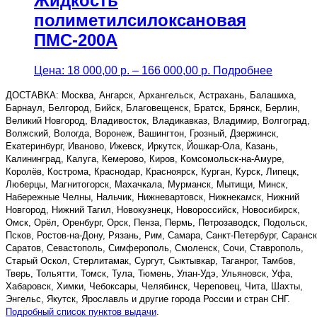
Жидкость
полиметилсилоксановая
ПМС-200А
Price
Цена:
18 000,00
р.
–
166 000,00
р.
Подробнее
range:
18
ДОСТАВКА: Москва, Ангарск, Архангельск, Астрахань, Балашиха,
000,00 р.
Барнаул, Белгород, Бийск, Благовещенск, Братск, Брянск, Берлин,
through
Великий Новгород, Владивосток, Владикавказ, Владимир, Волгоград,
166
Волжский, Вологда, Воронеж, Вашингтон, Грозный, Дзержинск,
000,00 р.
Екатеринбург, Иваново, Ижевск, Иркутск, Йошкар-Ола, Казань,
Калининград, Калуга, Кемерово, Киров, Комсомольск-на-Амуре,
Королёв, Кострома, Краснодар, Красноярск, Курган, Курск, Липецк,
Люберцы, Магнитогорск, Махачкала, Мурманск, Мытищи, Минск,
Набережные Челны, Нальчик, Нижневартовск, Нижнекамск, Нижний
Новгород, Нижний Тагил, Новокузнецк, Новороссийск, Новосибирск,
Омск, Орёл, Оренбург, Орск, Пенза, Пермь, Петрозаводск, Подольск,
Псков, Ростов-на-Дону, Рязань, Рим, Самара, Санкт-Петербург, Саранск
Саратов, Севастополь, Симферополь, Смоленск, Сочи, Ставрополь,
Старый Оскол, Стерлитамак, Сургут, Сыктывкар, Таганрог, Тамбов,
Тверь, Тольятти, Томск, Тула, Тюмень, Улан-Удэ, Ульяновск, Уфа,
Хабаровск, Химки, Чебоксары, Челябинск, Череповец, Чита, Шахты,
Энгельс, Якутск, Ярославль и другие города России и стран СНГ.
Подробный список пунктов выдачи
.