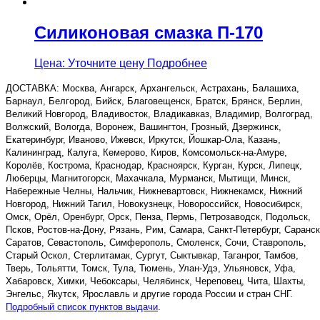
Силиконовая смазка П-170
Цена: Уточните цену
Подробнее
ДОСТАВКА: Москва, Ангарск, Архангельск, Астрахань, Балашиха,
Барнаул, Белгород, Бийск, Благовещенск, Братск, Брянск, Берлин,
Великий Новгород, Владивосток, Владикавказ, Владимир, Волгоград,
Волжский, Вологда, Воронеж, Вашингтон, Грозный, Дзержинск,
Екатеринбург, Иваново, Ижевск, Иркутск, Йошкар-Ола, Казань,
Калининград, Калуга, Кемерово, Киров, Комсомольск-на-Амуре,
Королёв, Кострома, Краснодар, Красноярск, Курган, Курск, Липецк,
Люберцы, Магнитогорск, Махачкала, Мурманск, Мытищи, Минск,
Набережные Челны, Нальчик, Нижневартовск, Нижнекамск, Нижний
Новгород, Нижний Тагил, Новокузнецк, Новороссийск, Новосибирск,
Омск, Орёл, Оренбург, Орск, Пенза, Пермь, Петрозаводск, Подольск,
Псков, Ростов-на-Дону, Рязань, Рим, Самара, Санкт-Петербург, Саранск
Саратов, Севастополь, Симферополь, Смоленск, Сочи, Ставрополь,
Старый Оскол, Стерлитамак, Сургут, Сыктывкар, Таганрог, Тамбов,
Тверь, Тольятти, Томск, Тула, Тюмень, Улан-Удэ, Ульяновск, Уфа,
Хабаровск, Химки, Чебоксары, Челябинск, Череповец, Чита, Шахты,
Энгельс, Якутск, Ярославль и другие города России и стран СНГ.
Подробный список пунктов выдачи
.