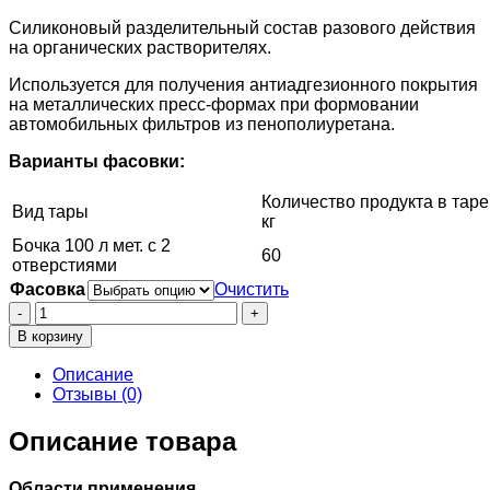
Силиконовый разделительный состав разового действия
на органических растворителях.
Используется для получения антиадгезионного покрытия
на металлических пресс-формах при формовании
автомобильных фильтров из пенополиуретана.
Варианты фасовки:
Количество продукта в таре
Вид тары
кг
Бочка 100 л мет. с 2
60
отверстиями
Фасовка
Очистить
Количество
товара
В корзину
Смазка
антиадгезионная
Описание
серии
Отзывы (0)
Пента-120
марка
Описание товара
П-120-
8
Области применения