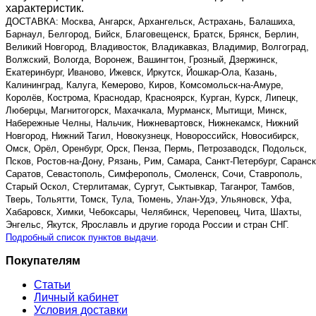
характеристик.
ДОСТАВКА: Москва, Ангарск, Архангельск, Астрахань, Балашиха,
Барнаул, Белгород, Бийск, Благовещенск, Братск, Брянск, Берлин,
Великий Новгород, Владивосток, Владикавказ, Владимир, Волгоград,
Волжский, Вологда, Воронеж, Вашингтон, Грозный, Дзержинск,
Екатеринбург, Иваново, Ижевск, Иркутск, Йошкар-Ола, Казань,
Калининград, Калуга, Кемерово, Киров, Комсомольск-на-Амуре,
Королёв, Кострома, Краснодар, Красноярск, Курган, Курск, Липецк,
Люберцы, Магнитогорск, Махачкала, Мурманск, Мытищи, Минск,
Набережные Челны, Нальчик, Нижневартовск, Нижнекамск, Нижний
Новгород, Нижний Тагил, Новокузнецк, Новороссийск, Новосибирск,
Омск, Орёл, Оренбург, Орск, Пенза, Пермь, Петрозаводск, Подольск,
Псков, Ростов-на-Дону, Рязань, Рим, Самара, Санкт-Петербург, Саранск
Саратов, Севастополь, Симферополь, Смоленск, Сочи, Ставрополь,
Старый Оскол, Стерлитамак, Сургут, Сыктывкар, Таганрог, Тамбов,
Тверь, Тольятти, Томск, Тула, Тюмень, Улан-Удэ, Ульяновск, Уфа,
Хабаровск, Химки, Чебоксары, Челябинск, Череповец, Чита, Шахты,
Энгельс, Якутск, Ярославль и другие города России и стран СНГ.
Подробный список пунктов выдачи
.
Покупателям
Статьи
Личный кабинет
Условия доставки