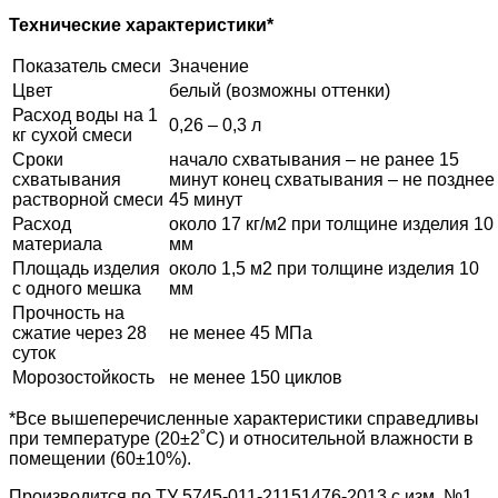
Технические характеристики*
Показатель смеси
Значение
Цвет
белый (возможны оттенки)
Расход воды на 1
0,26 – 0,3 л
кг сухой смеси
Сроки
начало схватывания – не ранее 15
схватывания
минут конец схватывания – не позднее
растворной смеси
45 минут
Расход
около 17 кг/м2 при толщине изделия 10
материала
мм
Площадь изделия
около 1,5 м2 при толщине изделия 10
с одного мешка
мм
Прочность на
сжатие через 28
не менее 45 МПа
суток
Морозостойкость
не менее 150 циклов
*Все вышеперечисленные характеристики справедливы
при температуре (20±2˚С) и относительной влажности в
помещении (60±10%).
Производится по ТУ 5745-011-21151476-2013 с изм. №1.