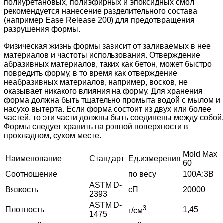
полиуретановых, полиэфирных и эпоксидных смол
рекомендуется нанесение разделительного состава
(например Ease Release 200) для предотвращения
разрушения формы.
Физическая жизнь формы зависит от заливаемых в нее
материалов и частоты использования. Отверждение
абразивных материалов, таких как бетон, может быстро
повредить форму, в то время как отверждение
неабразивных материалов, например, восков, не
оказывает никакого влияния на форму. Для хранения
форма должна быть тщательно промыта водой с мылом и
насухо вытерта. Если форма состоит из двух или более
частей, то эти части должны быть соединены между собой
Формы следует хранить на ровной поверхности в
прохладном, сухом месте.
Mold Max
Наименование
Стандарт
Ед.измерения
60
Соотношение
по весу
100А:3В
ASTM D-
Вязкость
сП
20000
2393
ASTM D-
3
Плотность
1,45
г/см
1475