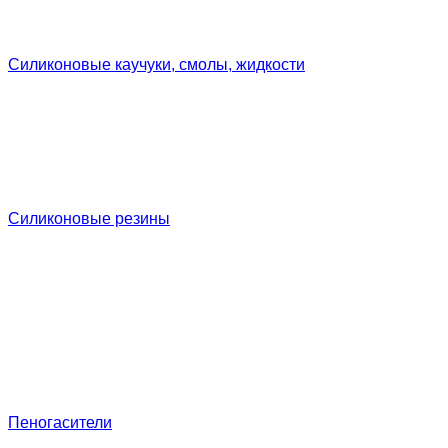
Силиконовые каучуки, смолы, жидкости
Силиконовые резины
Пеногасители