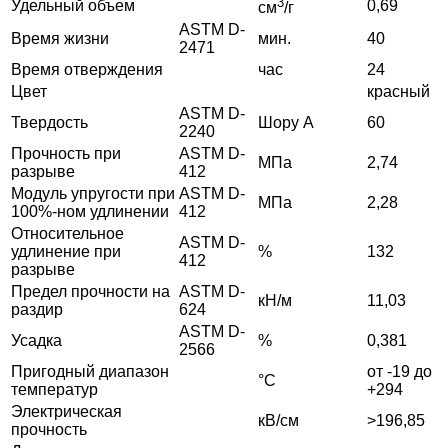
3
Удельный объем
0,69
см
/г
ASTM D-
Время жизни
мин.
40
2471
Время отверждения
час
24
Цвет
красный
ASTM D-
Твердость
Шору A
60
2240
Прочность при
ASTM D-
МПа
2,74
разрыве
412
Модуль упругости при
ASTM D-
МПа
2,28
100%-ном удлинении
412
Относительное
ASTM D-
удлинение при
%
132
412
разрыве
Предел прочности на
ASTM D-
кН/м
11,03
раздир
624
ASTM D-
Усадка
%
0,381
2566
Пригодный диапазон
от -19 до
°C
температур
+294
Электрическая
кВ/см
>196,85
прочность