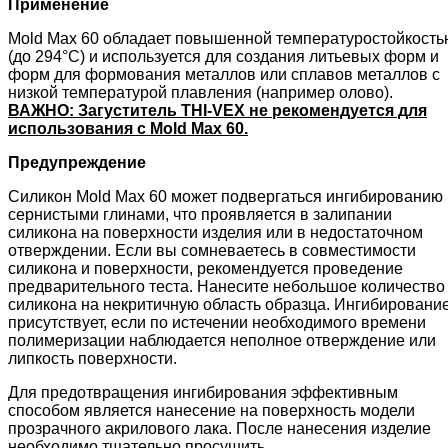
Применение
Mold Max 60 обладает повышенной температуростойкость
(до 294°C) и используется для создания литьевых форм и
форм для формования металлов или сплавов металлов с
низкой температурой плавления (например олово).
ВАЖНО:
Загуститель
THI-VEX не рекомендуется для
использования с Mold Max 60.
Предупреждение
Силикон Mold Max 60 может подвергаться ингибированию
сернистыми глинами, что проявляется в залипании
силикона на поверхности изделия или в недостаточном
отверждении. Если вы сомневаетесь в совместимости
силикона и поверхности, рекомендуется проведение
предварительного теста. Нанесите небольшое количество
силикона на некритичную область образца. Ингибировани
присутствует, если по истечении необходимого времени
полимеризации наблюдается неполное отверждение или
липкость поверхности.
Для предотвращения ингибирования эффективным
способом является нанесение на поверхность модели
прозрачного акрилового лака. После нанесения изделие
необходимо тщательно просушить.