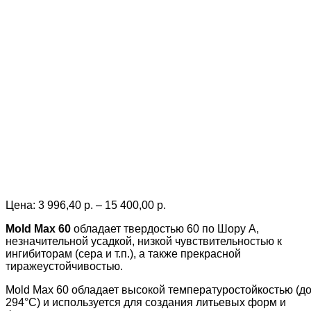
Price
Цена:
3 996,40
р.
–
15 400,00
р.
range:
Mold Max 60
обладает твердостью 60 по Шору А,
3
незначительной усадкой, низкой чувствительностью к
996,40 р.
ингибиторам (сера и т.п.), а также прекрасной
through
тиражеустойчивостью.
15
400,00 р.
Mold Max 60 обладает высокой температуростойкостью (д
294°C) и используется для создания литьевых форм и