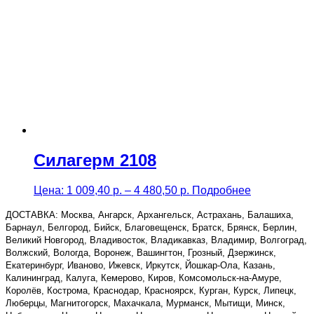
5
830,00 р.
Силагерм 2108
Price
Цена:
1 009,40
р.
–
4 480,50
р.
Подробнее
range:
1
ДОСТАВКА: Москва, Ангарск, Архангельск, Астрахань, Балашиха,
009,40 р.
Барнаул, Белгород, Бийск, Благовещенск, Братск, Брянск, Берлин,
through
Великий Новгород, Владивосток, Владикавказ, Владимир, Волгоград,
4
Волжский, Вологда, Воронеж, Вашингтон, Грозный, Дзержинск,
480,50 р.
Екатеринбург, Иваново, Ижевск, Иркутск, Йошкар-Ола, Казань,
Калининград, Калуга, Кемерово, Киров, Комсомольск-на-Амуре,
Королёв, Кострома, Краснодар, Красноярск, Курган, Курск, Липецк,
Люберцы, Магнитогорск, Махачкала, Мурманск, Мытищи, Минск,