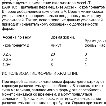
рекомендуется применение катализатора Accel -T.
ВАЖНО: Тщательно перемешайте Accel -T с компонентом
В перед добавлением компонента А. Время жизни смеси
уменьшается пропорционально введенному количеству
ускорителей. Так же, использование данных ускорителей
приводит к значительному сокращению долговечности
формы.
Accel -T по весу
Время жизни,
Время до и
к компоненту В
минут
формы, час
0,2%
20
3
0,6%
5
2
1,0%
3
1
ИСПОЛЬЗОВАНИЕ ФОРМЫ И ХРАНЕНИЕ.
При первой заливке силиконовые формы демонстрируют
хорошую разделительную способность. В зависимости от
типа материала, заливаемого в форму, эта способность
может снижаться со временем, и могут появляться
залипания. При заливке воска или гипса использование
разделительного состава не требуется. Однако при заливк