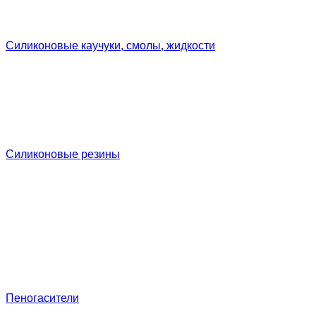
Силиконовые каучуки, смолы, жидкости
Силиконовые резины
Пеногасители