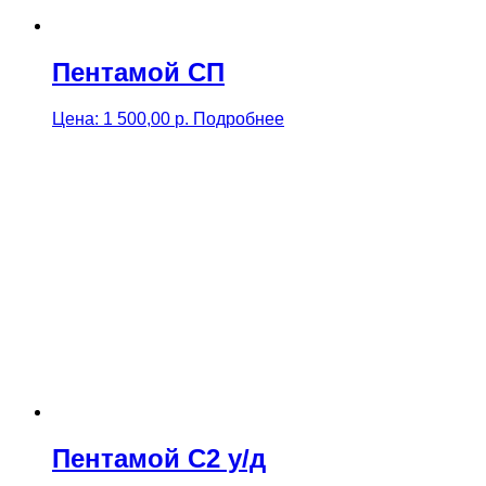
Пентамой СП
Цена:
1 500,00
р.
Подробнее
Пентамой С2 у/д