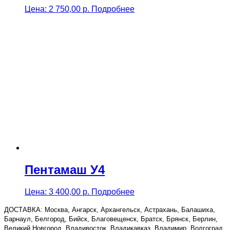
Цена:
2 750,00
р.
Подробнее
Пентамаш У4
Цена:
3 400,00
р.
Подробнее
ДОСТАВКА: Москва, Ангарск, Архангельск, Астрахань, Балашиха,
Барнаул, Белгород, Бийск, Благовещенск, Братск, Брянск, Берлин,
Великий Новгород, Владивосток, Владикавказ, Владимир, Волгоград,