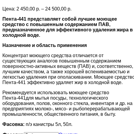
Price
Цена:
2 450,00
р.
–
24 500,00
р.
range:
Пента-441 представляет собой лучшее моющее
2
средство с повышенным содержанием ПАВ,
450,00 р.
предназначенное для эффективного удаления жира в
through
холодной воде.
24
500,00 р.
Назначение и область применения
Концентрат моющего средства отличается от
существующих аналогов повышенным содержанием
поверхностно-активных веществ (ПАВ) и, соответственно,
лучшим качеством, а также хорошей вспениваемостью и
легкостью удаления при ополаскивании. Моющее средств
Пента-441 эффективно удаляет жир в холодной воде.
Рекомендуется использовать моющее средство
Пента-441для мытья посуды, технологического
оборудования, полов, оконного стекла, инвентаря и др. на
предприятиях молоко-, мясо- и рыбоперерабатывающей
промышленности, общественного питания, в быту.
Фасовка:
п/э канистры 5л, 50л.