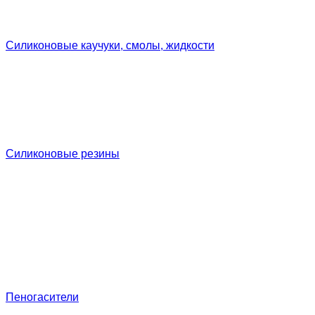
Силиконовые каучуки, смолы, жидкости
Силиконовые резины
Пеногасители