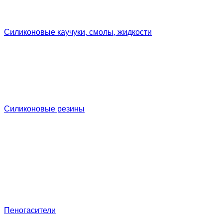
Силиконовые каучуки, смолы, жидкости
Силиконовые резины
Пеногасители