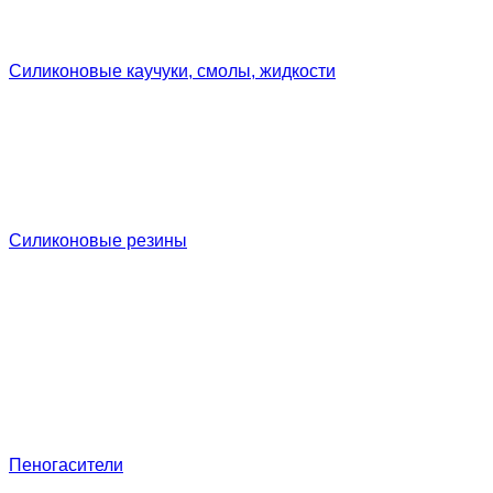
Силиконовые каучуки, смолы, жидкости
Силиконовые резины
Пеногасители