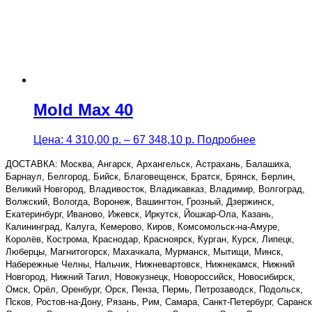
Mold Max 40
Price
Цена:
4 310,00
р.
–
67 348,10
р.
Подробнее
range:
4
ДОСТАВКА: Москва, Ангарск, Архангельск, Астрахань, Балашиха,
310,00 р.
Барнаул, Белгород, Бийск, Благовещенск, Братск, Брянск, Берлин,
through
Великий Новгород, Владивосток, Владикавказ, Владимир, Волгоград,
67
Волжский, Вологда, Воронеж, Вашингтон, Грозный, Дзержинск,
348,10 р.
Екатеринбург, Иваново, Ижевск, Иркутск, Йошкар-Ола, Казань,
Калининград, Калуга, Кемерово, Киров, Комсомольск-на-Амуре,
Королёв, Кострома, Краснодар, Красноярск, Курган, Курск, Липецк,
Люберцы, Магнитогорск, Махачкала, Мурманск, Мытищи, Минск,
Набережные Челны, Нальчик, Нижневартовск, Нижнекамск, Нижний
Новгород, Нижний Тагил, Новокузнецк, Новороссийск, Новосибирск,
Омск, Орёл, Оренбург, Орск, Пенза, Пермь, Петрозаводск, Подольск,
Псков, Ростов-на-Дону, Рязань, Рим, Самара, Санкт-Петербург, Саранск