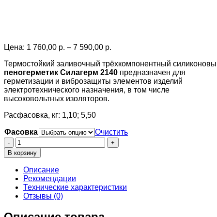
Price
Цена:
1 760,00
р.
–
7 590,00
р.
range:
Термостойкий заливочный трёхкомпонентный силиконовы
1
пеногерметик Силагерм 2140
предназначен для
760,00 р.
герметизации и виброзащиты элементов изделий
through
электротехнического назначения, в том числе
7
высоковольтных изоляторов.
590,00 р.
Расфасовка, кг: 1,10; 5,50
Фасовка
Очистить
Количество
товара
В корзину
Силагерм
2140
Описание
Рекомендации
Технические характеристики
Отзывы (0)
Описание товара