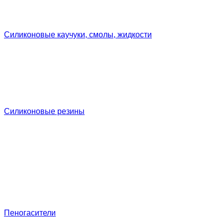
Силиконовые каучуки, смолы, жидкости
Силиконовые резины
Пеногасители