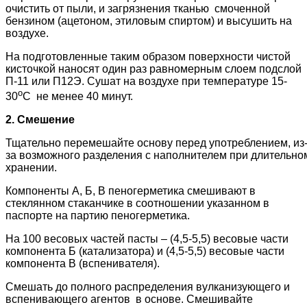
очистить от пыли, и загрязнения тканью смоченной
бензином (ацетоном, этиловым спиртом) и высушить на
воздухе.
На подготовленные таким образом поверхности чистой
кисточкой наносят один раз равномерным слоем подслой
П-11 или П12Э. Сушат на воздухе при температуре 15-
о
30
С не менее 40 минут.
2. Смешение
Тщательно перемешайте основу перед употреблением, из
за возможного разделения с наполнителем при длительно
хранении.
Компоненты А, Б, В пеногерметика смешивают в
стеклянном стаканчике в соотношении указанном в
паспорте на партию пеногерметика.
На 100 весовых частей пасты – (4,5-5,5) весовые части
компонента Б (катализатора) и (4,5-5,5) весовые части
компонента В (вспенивателя).
Cмешать до полного распределения вулканизующего и
вспенивающего агентов в основе. Смешивайте