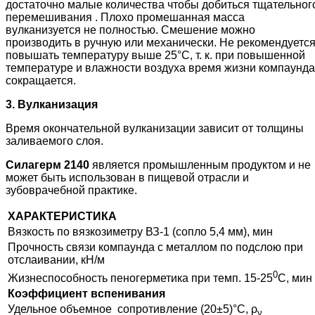
достаточно малые количества чтобы добиться тщательног
перемешивания . Плохо промешанная масса
вулканизуется не полностью. Смешение можно
производить в ручную или механически. Не рекомендуетс
повышать температуру выше 25°С, т. к. при повышенной
температуре и влажности воздуха время жизни компаунда
сокращается.
3. Вулканизация
Время окончательной вулканизации зависит от толщины
заливаемого слоя.
Силагерм 2140
является промышленным продуктом и не
может быть использован в пищевой отрасли и
зубоврачебной практике.
ХАРАКТЕРИСТИКА
Вязкость по вязкозиметру ВЗ-1 (сопло 5,4 мм), мин
Прочность связи компаунда с металлом по подслою при
отслаивании, кН/м
0
Жизнеспособность пеногерметика при темп. 15-25
С, мин
Коэффициент вспенивания
Удельное объемное сопротивление (20±5)°С, ρ
ν